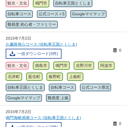
観光・文化
鳴門市
自転車王国とくしま
自転車コース
公式コース＋5
Googleマイマップ
難易度:初心者・ファミリー
2015年7月2日
お遍路発心コース (自転車王国とくしま)
0
一括ダウンロード(3件)
観光・文化
徳島市
鳴門市
吉野川市
阿波市
石井町
藍住町
板野町
上板町
自転車王国とくしま
自転車コース
公式コース県北
Googleマイマップ
難易度:上級
2015年7月2日
鳴門海峡渦潮コース (自転車王国とくしま)
0