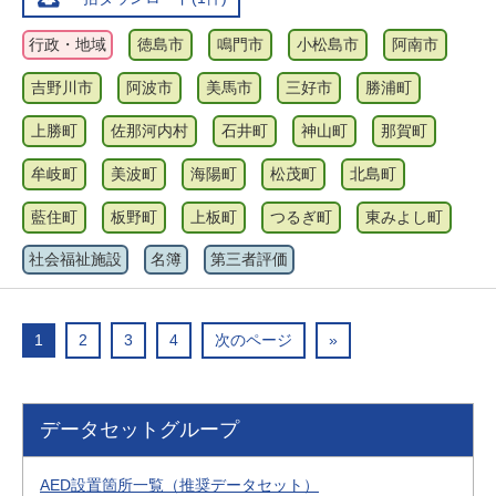
行政・地域
徳島市
鳴門市
小松島市
阿南市
吉野川市
阿波市
美馬市
三好市
勝浦町
上勝町
佐那河内村
石井町
神山町
那賀町
牟岐町
美波町
海陽町
松茂町
北島町
藍住町
板野町
上板町
つるぎ町
東みよし町
社会福祉施設
名簿
第三者評価
1
2
3
4
次のページ
»
データセットグループ
AED設置箇所一覧（推奨データセット）