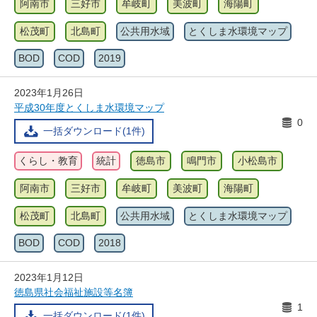
阿南市
三好市
牟岐町
美波町
海陽町
松茂町
北島町
公共用水域
とくしま水環境マップ
BOD
COD
2019
2023年1月26日
平成30年度とくしま水環境マップ
0
一括ダウンロード(1件)
くらし・教育
統計
徳島市
鳴門市
小松島市
阿南市
三好市
牟岐町
美波町
海陽町
松茂町
北島町
公共用水域
とくしま水環境マップ
BOD
COD
2018
2023年1月12日
徳島県社会福祉施設等名簿
1
一括ダウンロード(1件)