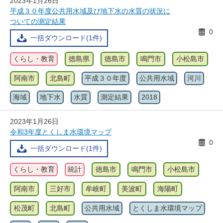
2023年1月26日
平成３０年度公共用水域及び地下水の水質の状況に
ついての測定結果
0
一括ダウンロード(1件)
くらし・教育
徳島県
徳島市
鳴門市
小松島市
阿南市
北島町
平成３０年度
公共用水域
河川
海域
地下水
水質
測定結果
2018
2023年1月26日
令和3年度とくしま水環境マップ
0
一括ダウンロード(1件)
くらし・教育
統計
徳島市
鳴門市
小松島市
阿南市
三好市
牟岐町
美波町
海陽町
松茂町
北島町
公共用水域
とくしま水環境マップ