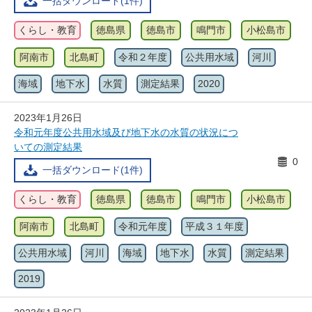
一括ダウンロード(1件)
くらし・教育
徳島県
徳島市
鳴門市
小松島市
阿南市
北島町
令和２年度
公共用水域
河川
海域
地下水
水質
測定結果
2020
2023年1月26日
令和元年度公共用水域及び地下水の水質の状況につ
いての測定結果
0
一括ダウンロード(1件)
くらし・教育
徳島県
徳島市
鳴門市
小松島市
阿南市
北島町
令和元年度
平成３１年度
公共用水域
河川
海域
地下水
水質
測定結果
2019