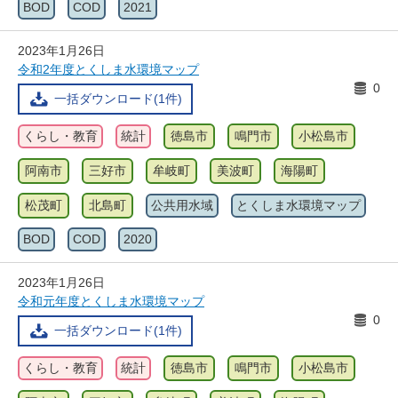
BOD
COD
2021
2023年1月26日
令和2年度とくしま水環境マップ
0
一括ダウンロード(1件)
くらし・教育
統計
徳島市
鳴門市
小松島市
阿南市
三好市
牟岐町
美波町
海陽町
松茂町
北島町
公共用水域
とくしま水環境マップ
BOD
COD
2020
2023年1月26日
令和元年度とくしま水環境マップ
0
一括ダウンロード(1件)
くらし・教育
統計
徳島市
鳴門市
小松島市