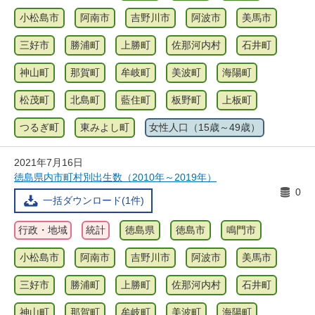
小松島市
阿南市
吉野川市
阿波市
美馬市
三好市
勝浦町
上勝町
佐那河内村
石井町
神山町
那賀町
牟岐町
美波町
海陽町
松茂町
北島町
藍住町
板野町
上板町
つるぎ町
東みよし町
女性人口（15歳～49歳）
2021年7月16日
徳島県内市町村別出生数（2010年～2019年）
0
一括ダウンロード(1件)
行政・地域
統計
徳島県
徳島市
鳴門市
小松島市
阿南市
吉野川市
阿波市
美馬市
三好市
勝浦町
上勝町
佐那河内村
石井町
神山町
那賀町
牟岐町
美波町
海陽町