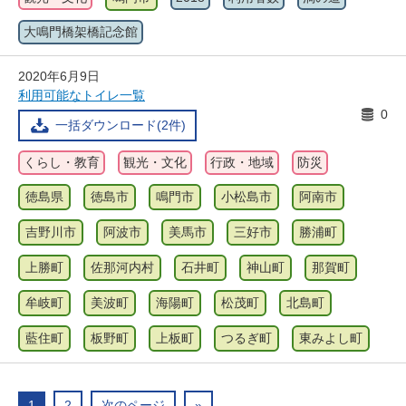
大鳴門橋架橋記念館
2020年6月9日
利用可能なトイレ一覧
0
一括ダウンロード(2件)
くらし・教育
観光・文化
行政・地域
防災
徳島県
徳島市
鳴門市
小松島市
阿南市
吉野川市
阿波市
美馬市
三好市
勝浦町
上勝町
佐那河内村
石井町
神山町
那賀町
牟岐町
美波町
海陽町
松茂町
北島町
藍住町
板野町
上板町
つるぎ町
東みよし町
1
2
次のページ
»