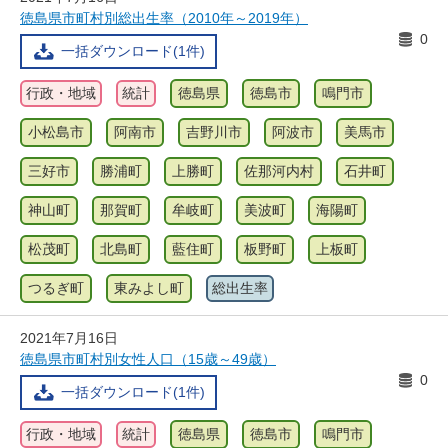
徳島県市町村別総出生率（2010年～2019年）
0
一括ダウンロード(1件)
行政・地域
統計
徳島県
徳島市
鳴門市
小松島市
阿南市
吉野川市
阿波市
美馬市
三好市
勝浦町
上勝町
佐那河内村
石井町
神山町
那賀町
牟岐町
美波町
海陽町
松茂町
北島町
藍住町
板野町
上板町
つるぎ町
東みよし町
総出生率
2021年7月16日
徳島県市町村別女性人口（15歳～49歳）
0
一括ダウンロード(1件)
行政・地域
統計
徳島県
徳島市
鳴門市