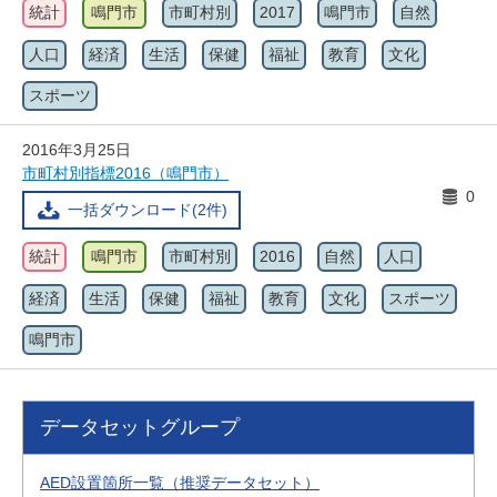
統計
鳴門市
市町村別
2017
鳴門市
自然
人口
経済
生活
保健
福祉
教育
文化
スポーツ
2016年3月25日
市町村別指標2016（鳴門市）
0
一括ダウンロード(2件)
統計
鳴門市
市町村別
2016
自然
人口
経済
生活
保健
福祉
教育
文化
スポーツ
鳴門市
データセットグループ
AED設置箇所一覧（推奨データセット）