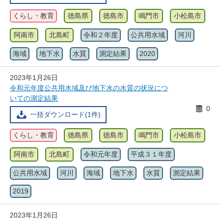
くらし・教育
徳島県
徳島市
鳴門市
小松島市
阿南市
北島町
令和２年度
公共用水域
河川
海域
地下水
水質
測定結果
2020
2023年1月26日
令和元年度公共用水域及び地下水の水質の状況につ
いての測定結果
0
一括ダウンロード(1件)
くらし・教育
徳島県
徳島市
鳴門市
小松島市
阿南市
北島町
令和元年度
平成３１年度
公共用水域
河川
海域
地下水
水質
測定結果
2019
2023年1月26日