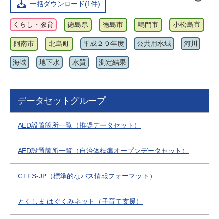
一括ダウンロード(1件)
くらし・教育
徳島県
徳島市
鳴門市
小松島市
阿南市
北島町
平成２９年度
公共用水域
河川
海域
地下水
水質
測定結果
データセットグループ
AED設置箇所一覧（推奨データセット）
AED設置箇所一覧（自治体標準オープンデータセット）
GTFS-JP（標準的なバス情報フォーマット）
とくしま はぐくみネット（子育て支援）