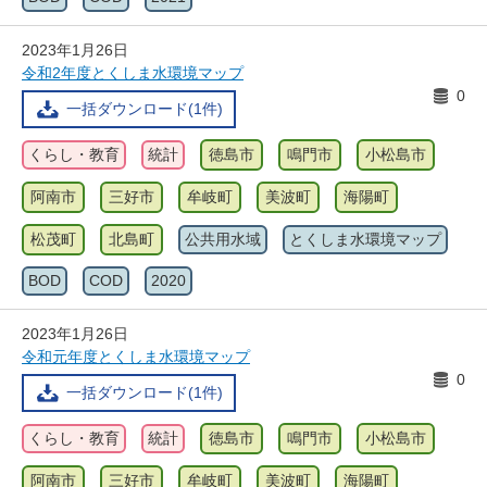
2023年1月26日
令和2年度とくしま水環境マップ
0
一括ダウンロード(1件)
くらし・教育
統計
徳島市
鳴門市
小松島市
阿南市
三好市
牟岐町
美波町
海陽町
松茂町
北島町
公共用水域
とくしま水環境マップ
BOD
COD
2020
2023年1月26日
令和元年度とくしま水環境マップ
0
一括ダウンロード(1件)
くらし・教育
統計
徳島市
鳴門市
小松島市
阿南市
三好市
牟岐町
美波町
海陽町