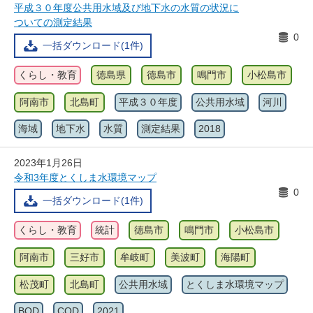
平成３０年度公共用水域及び地下水の水質の状況に
ついての測定結果
0
一括ダウンロード(1件)
くらし・教育
徳島県
徳島市
鳴門市
小松島市
阿南市
北島町
平成３０年度
公共用水域
河川
海域
地下水
水質
測定結果
2018
2023年1月26日
令和3年度とくしま水環境マップ
0
一括ダウンロード(1件)
くらし・教育
統計
徳島市
鳴門市
小松島市
阿南市
三好市
牟岐町
美波町
海陽町
松茂町
北島町
公共用水域
とくしま水環境マップ
BOD
COD
2021