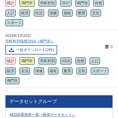
統計
鳴門市
市町村別
2017
鳴門市
自然
人口
経済
生活
保健
福祉
教育
文化
スポーツ
2016年3月25日
市町村別指標2016（鳴門市）
0
一括ダウンロード(2件)
統計
鳴門市
市町村別
2016
自然
人口
経済
生活
保健
福祉
教育
文化
スポーツ
鳴門市
データセットグループ
AED設置箇所一覧（推奨データセット）