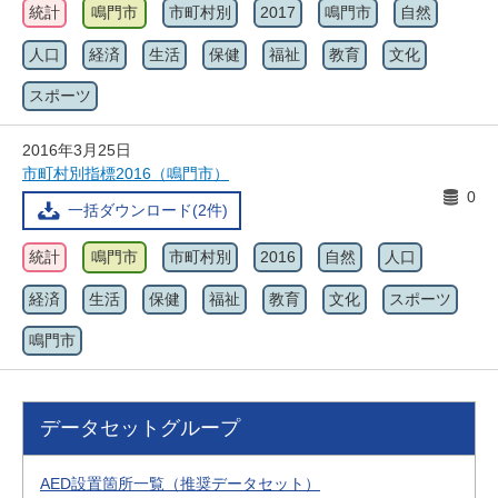
統計
鳴門市
市町村別
2017
鳴門市
自然
人口
経済
生活
保健
福祉
教育
文化
スポーツ
2016年3月25日
市町村別指標2016（鳴門市）
0
一括ダウンロード(2件)
統計
鳴門市
市町村別
2016
自然
人口
経済
生活
保健
福祉
教育
文化
スポーツ
鳴門市
データセットグループ
AED設置箇所一覧（推奨データセット）