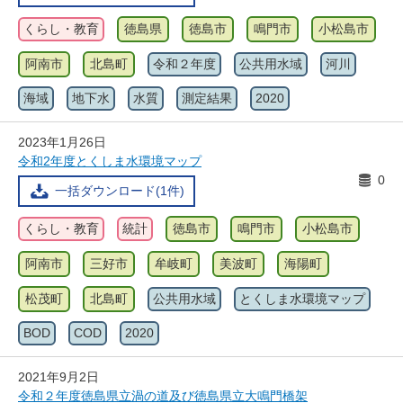
くらし・教育
徳島県
徳島市
鳴門市
小松島市
阿南市
北島町
令和２年度
公共用水域
河川
海域
地下水
水質
測定結果
2020
2023年1月26日
令和2年度とくしま水環境マップ
0
一括ダウンロード(1件)
くらし・教育
統計
徳島市
鳴門市
小松島市
阿南市
三好市
牟岐町
美波町
海陽町
松茂町
北島町
公共用水域
とくしま水環境マップ
BOD
COD
2020
2021年9月2日
令和２年度徳島県立渦の道及び徳島県立大鳴門橋架