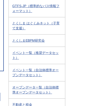
GTFS-JP（標準的なバス情報フ
ォーマット）
とくしま はぐくみネット（子育
て支援）
とくしまEBPM研究会
イベント一覧（推奨データセッ
ト）
イベント一覧（自治体標準オー
プンデータセット）
オープンデータ一覧（自治体標
準オープンデータセット）
不動産と税金