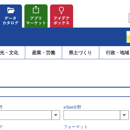
光・文化
産業・労働
県土づくり
行政・地域
野
eStat分野
グ
フォーマット