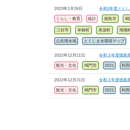
2023年1月26日
令和3年度とく
くらし・教育
統計
徳島市
鳴
三好市
牟岐町
美波町
海陽
公共用水域
とくしま水環境マップ
2022年12月21日
令和３年度徳島
観光・文化
鳴門市
2021
利用
2022年12月21日
令和３年度徳島
観光・文化
鳴門市
2021
利用