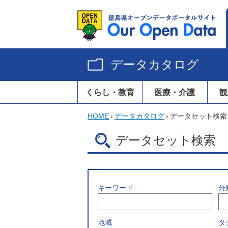
データカタログ
くらし・教育
医療・介護
観
HOME
›
データカタログ
›
データセット検索
データセット検索
キーワード
分
地域
タ