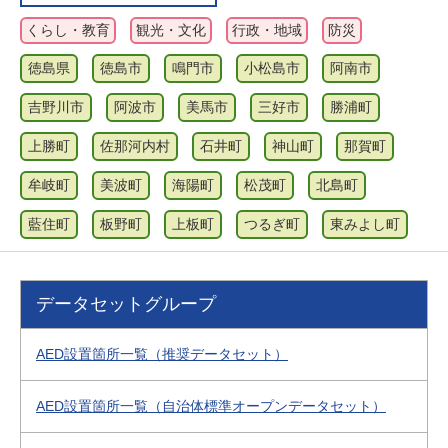
くらし・教育
観光・文化
行政・地域
防災
徳島県
徳島市
鳴門市
小松島市
阿南市
吉野川市
阿波市
美馬市
三好市
勝浦町
上勝町
佐那河内村
石井町
神山町
那賀町
牟岐町
美波町
海陽町
松茂町
北島町
藍住町
板野町
上板町
つるぎ町
東みよし町
データセットグループ
AED設置箇所一覧（推奨データセット）
AED設置箇所一覧（自治体標準オープンデータセット）