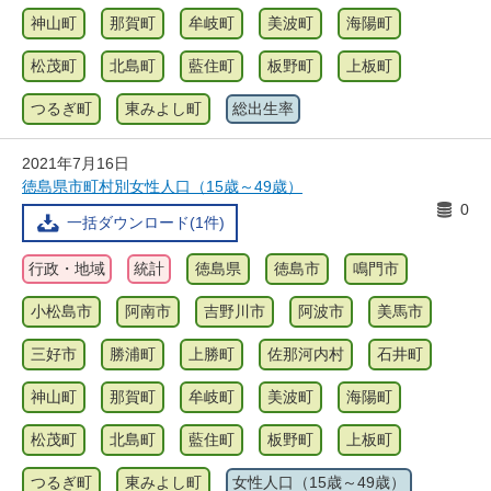
神山町
那賀町
牟岐町
美波町
海陽町
松茂町
北島町
藍住町
板野町
上板町
つるぎ町
東みよし町
総出生率
2021年7月16日
徳島県市町村別女性人口（15歳～49歳）
0
一括ダウンロード(1件)
行政・地域
統計
徳島県
徳島市
鳴門市
小松島市
阿南市
吉野川市
阿波市
美馬市
三好市
勝浦町
上勝町
佐那河内村
石井町
神山町
那賀町
牟岐町
美波町
海陽町
松茂町
北島町
藍住町
板野町
上板町
つるぎ町
東みよし町
女性人口（15歳～49歳）