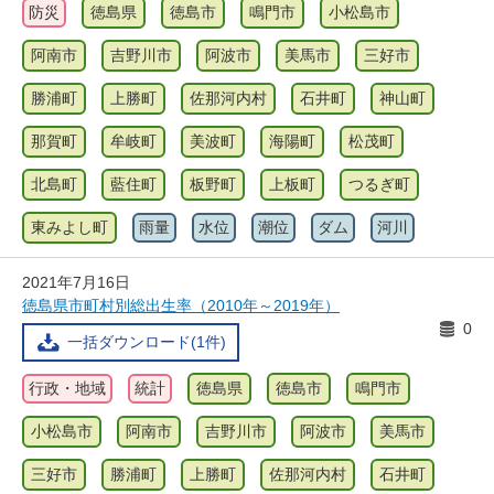
防災
徳島県
徳島市
鳴門市
小松島市
阿南市
吉野川市
阿波市
美馬市
三好市
勝浦町
上勝町
佐那河内村
石井町
神山町
那賀町
牟岐町
美波町
海陽町
松茂町
北島町
藍住町
板野町
上板町
つるぎ町
東みよし町
雨量
水位
潮位
ダム
河川
2021年7月16日
徳島県市町村別総出生率（2010年～2019年）
0
一括ダウンロード(1件)
行政・地域
統計
徳島県
徳島市
鳴門市
小松島市
阿南市
吉野川市
阿波市
美馬市
三好市
勝浦町
上勝町
佐那河内村
石井町