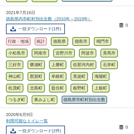
2021年7月16日
徳島県内市町村別出生数（2010年～2019年）
0
一括ダウンロード(1件)
行政・地域
統計
徳島県
徳島市
鳴門市
小松島市
阿南市
吉野川市
阿波市
美馬市
三好市
勝浦町
上勝町
佐那河内村
石井町
神山町
那賀町
牟岐町
美波町
海陽町
松茂町
北島町
藍住町
板野町
上板町
つるぎ町
東みよし町
徳島県市町村別出生数
2020年6月9日
利用可能なトイレ一覧
0
一括ダウンロード(2件)