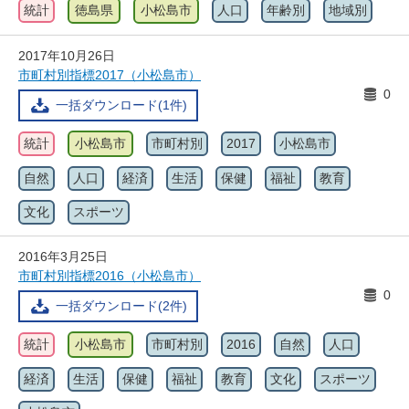
統計
徳島県
小松島市
人口
年齢別
地域別
2017年10月26日
市町村別指標2017（小松島市）
0
一括ダウンロード(1件)
統計
小松島市
市町村別
2017
小松島市
自然
人口
経済
生活
保健
福祉
教育
文化
スポーツ
2016年3月25日
市町村別指標2016（小松島市）
0
一括ダウンロード(2件)
統計
小松島市
市町村別
2016
自然
人口
経済
生活
保健
福祉
教育
文化
スポーツ