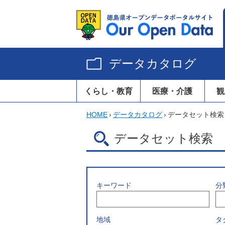
データカタログ
くらし・教育
医療・介護
観
HOME
›
データカタログ
›
データセット検索
データセット検索
キーワード
分
地域
タ