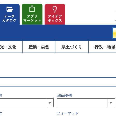
光・文化
産業・労働
県土づくり
行政・地域
野
eStat分野
グ
フォーマット