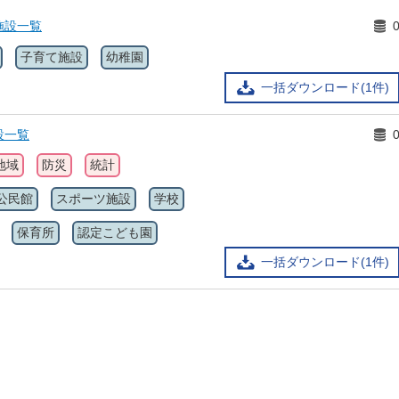
施設一覧
子育て施設
幼稚園
一括ダウンロード(1件)
設一覧
地域
防災
統計
公民館
スポーツ施設
学校
保育所
認定こども園
一括ダウンロード(1件)