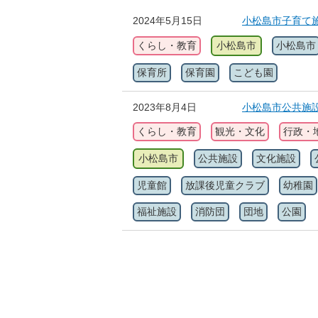
2024年5月15日
小松島市子育て
くらし・教育
小松島市
小松島市
保育所
保育園
こども園
2023年8月4日
小松島市公共施
くらし・教育
観光・文化
行政・
小松島市
公共施設
文化施設
児童館
放課後児童クラブ
幼稚園
福祉施設
消防団
団地
公園