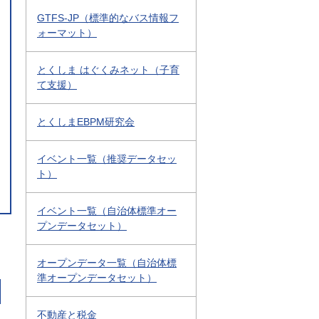
GTFS-JP（標準的なバス情報フ
ォーマット）
とくしま はぐくみネット（子育
て支援）
とくしまEBPM研究会
イベント一覧（推奨データセッ
ト）
イベント一覧（自治体標準オー
プンデータセット）
オープンデータ一覧（自治体標
準オープンデータセット）
不動産と税金