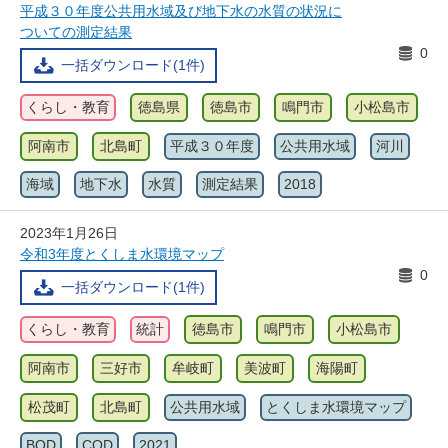
平成３０年度公共用水域及び地下水の水質の状況に
ついての測定結果
0
一括ダウンロード(1件)
くらし・教育
徳島県
徳島市
鳴門市
小松島市
阿南市
北島町
平成３０年度
公共用水域
河川
海域
地下水
水質
測定結果
2018
2023年1月26日
令和3年度とくしま水環境マップ
0
一括ダウンロード(1件)
くらし・教育
統計
徳島市
鳴門市
小松島市
阿南市
三好市
牟岐町
美波町
海陽町
松茂町
北島町
公共用水域
とくしま水環境マップ
BOD
COD
2021