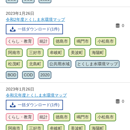
2023年1月26日
令和2年度とくしま水環境マップ
0
一括ダウンロード(1件)
くらし・教育
統計
徳島市
鳴門市
小松島市
阿南市
三好市
牟岐町
美波町
海陽町
松茂町
北島町
公共用水域
とくしま水環境マップ
BOD
COD
2020
2023年1月26日
令和元年度とくしま水環境マップ
0
一括ダウンロード(1件)
くらし・教育
統計
徳島市
鳴門市
小松島市
阿南市
三好市
牟岐町
美波町
海陽町