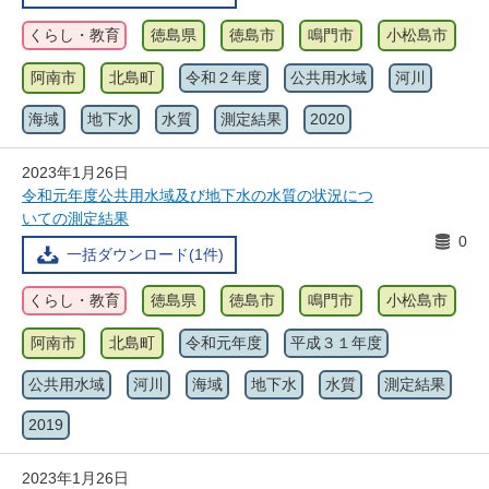
くらし・教育
徳島県
徳島市
鳴門市
小松島市
阿南市
北島町
令和２年度
公共用水域
河川
海域
地下水
水質
測定結果
2020
2023年1月26日
令和元年度公共用水域及び地下水の水質の状況につ
いての測定結果
0
一括ダウンロード(1件)
くらし・教育
徳島県
徳島市
鳴門市
小松島市
阿南市
北島町
令和元年度
平成３１年度
公共用水域
河川
海域
地下水
水質
測定結果
2019
2023年1月26日