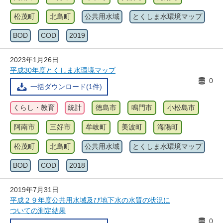
松茂町
北島町
公共用水域
とくしま水環境マップ
BOD
COD
2019
2023年1月26日
平成30年度とくしま水環境マップ
0
一括ダウンロード(1件)
くらし・教育
統計
徳島市
鳴門市
小松島市
阿南市
三好市
牟岐町
美波町
海陽町
松茂町
北島町
公共用水域
とくしま水環境マップ
BOD
COD
2018
2019年7月31日
平成２９年度公共用水域及び地下水の水質の状況に
ついての測定結果
0