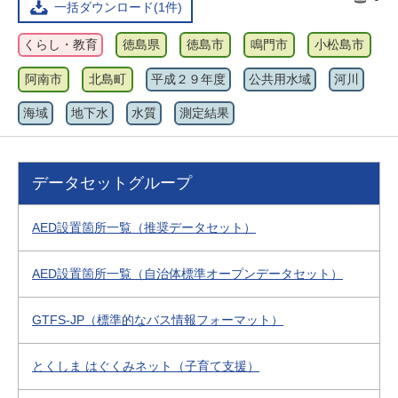
一括ダウンロード(1件)
くらし・教育
徳島県
徳島市
鳴門市
小松島市
阿南市
北島町
平成２９年度
公共用水域
河川
海域
地下水
水質
測定結果
データセットグループ
AED設置箇所一覧（推奨データセット）
AED設置箇所一覧（自治体標準オープンデータセット）
GTFS-JP（標準的なバス情報フォーマット）
とくしま はぐくみネット（子育て支援）