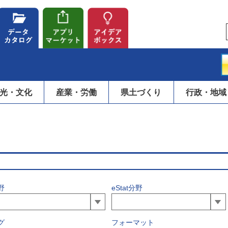
光・文化
産業・労働
県土づくり
行政・地域
野
eStat分野
グ
フォーマット