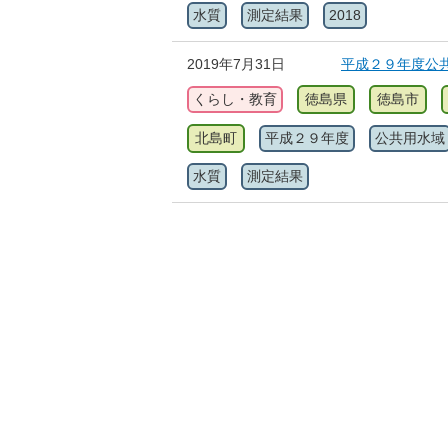
水質
測定結果
2018
2019年7月31日
平成２９年度公
くらし・教育
徳島県
徳島市
北島町
平成２９年度
公共用水域
水質
測定結果