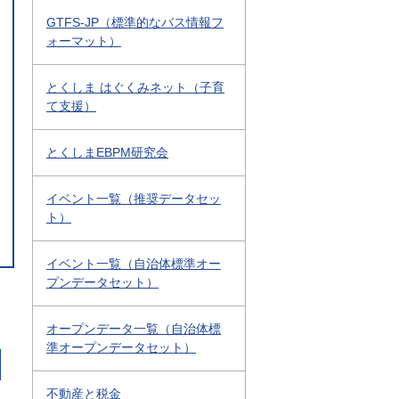
GTFS-JP（標準的なバス情報フ
ォーマット）
とくしま はぐくみネット（子育
て支援）
とくしまEBPM研究会
イベント一覧（推奨データセッ
ト）
イベント一覧（自治体標準オー
プンデータセット）
オープンデータ一覧（自治体標
準オープンデータセット）
不動産と税金