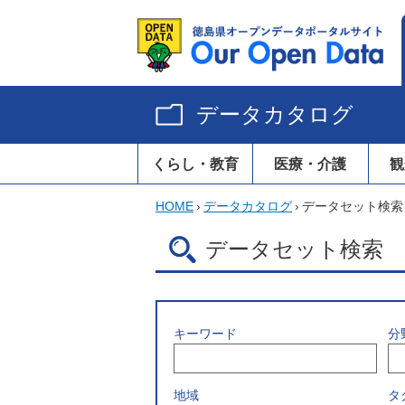
データカタログ
くらし・教育
医療・介護
観
HOME
›
データカタログ
›
データセット検索
データセット検索
キーワード
分
地域
タ