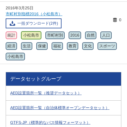
2016年3月25日
市町村別指標2016（小松島市）
0
一括ダウンロード(2件)
統計
小松島市
市町村別
2016
自然
人口
経済
生活
保健
福祉
教育
文化
スポーツ
小松島市
データセットグループ
AED設置箇所一覧（推奨データセット）
AED設置箇所一覧（自治体標準オープンデータセット）
GTFS-JP（標準的なバス情報フォーマット）