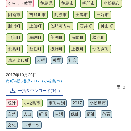
くらし・教育
徳島県
徳島市
鳴門市
小松島市
阿南市
吉野川市
阿波市
美馬市
三好市
勝浦町
上勝町
佐那河内村
石井町
神山町
那賀町
牟岐町
美波町
海陽町
松茂町
北島町
藍住町
板野町
上板町
つるぎ町
東みよし町
人権
教育
社会
2017年10月26日
市町村別指標2017（小松島市）
0
一括ダウンロード(1件)
統計
小松島市
市町村別
2017
小松島市
自然
人口
経済
生活
保健
福祉
教育
文化
スポーツ