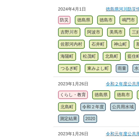
2024年4月1日
徳島県河川防災
防災
徳島県
徳島市
鳴門市
吉野川市
阿波市
美馬市
三
佐那河内村
石井町
神山町
海陽町
松茂町
北島町
藍住
つるぎ町
東みよし町
雨量
水
2023年1月26日
令和２年度公共
くらし・教育
徳島県
徳島市
北島町
令和２年度
公共用水域
測定結果
2020
2023年1月26日
令和元年度公共