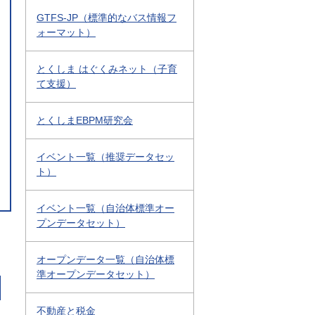
GTFS-JP（標準的なバス情報フ
ォーマット）
とくしま はぐくみネット（子育
て支援）
とくしまEBPM研究会
イベント一覧（推奨データセッ
ト）
イベント一覧（自治体標準オー
プンデータセット）
オープンデータ一覧（自治体標
準オープンデータセット）
不動産と税金