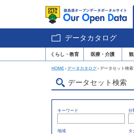
データカタログ
くらし・教育
医療・介護
観
HOME
›
データカタログ
›
データセット検索
データセット検索
キーワード
分
地域
タ