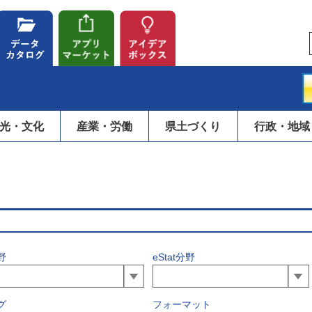
光・文化
産業・労働
県土づくり
行政・地域
野
eStat分野
グ
フォーマット