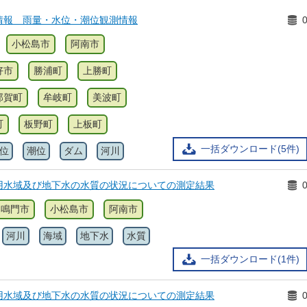
情報 雨量・水位・潮位観測情報
小松島市
阿南市
好市
勝浦町
上勝町
那賀町
牟岐町
美波町
町
板野町
上板町
一括ダウンロード(5件)
位
潮位
ダム
河川
用水域及び地下水の水質の状況についての測定結果
鳴門市
小松島市
阿南市
河川
海域
地下水
水質
一括ダウンロード(1件)
用水域及び地下水の水質の状況についての測定結果