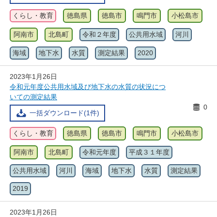
くらし・教育
徳島県
徳島市
鳴門市
小松島市
阿南市
北島町
令和２年度
公共用水域
河川
海域
地下水
水質
測定結果
2020
2023年1月26日
令和元年度公共用水域及び地下水の水質の状況につ
いての測定結果
0
一括ダウンロード(1件)
くらし・教育
徳島県
徳島市
鳴門市
小松島市
阿南市
北島町
令和元年度
平成３１年度
公共用水域
河川
海域
地下水
水質
測定結果
2019
2023年1月26日