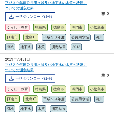
平成３０年度公共用水域及び地下水の水質の状況に
ついての測定結果
0
一括ダウンロード(1件)
くらし・教育
徳島県
徳島市
鳴門市
小松島市
阿南市
北島町
平成３０年度
公共用水域
河川
海域
地下水
水質
測定結果
2018
2019年7月31日
平成２９年度公共用水域及び地下水の水質の状況に
ついての測定結果
0
一括ダウンロード(1件)
くらし・教育
徳島県
徳島市
鳴門市
小松島市
阿南市
北島町
平成２９年度
公共用水域
河川
海域
地下水
水質
測定結果