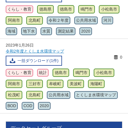
くらし・教育
徳島県
徳島市
鳴門市
小松島市
阿南市
北島町
令和２年度
公共用水域
河川
海域
地下水
水質
測定結果
2020
2023年1月26日
令和2年度とくしま水環境マップ
0
一括ダウンロード(1件)
くらし・教育
統計
徳島市
鳴門市
小松島市
阿南市
三好市
牟岐町
美波町
海陽町
松茂町
北島町
公共用水域
とくしま水環境マップ
BOD
COD
2020