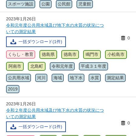
スポーツ施設
公園
公民館
児童館
2023年1月26日
令和元年度公共用水域及び地下水の水質の状況につ
いての測定結果
0
一括ダウンロード(1件)
くらし・教育
徳島県
徳島市
鳴門市
小松島市
阿南市
北島町
令和元年度
平成３１年度
公共用水域
河川
海域
地下水
水質
測定結果
2019
2023年1月26日
令和２年度公共用水域及び地下水の水質の状況につ
いての測定結果
0
一括ダウンロード(1件)