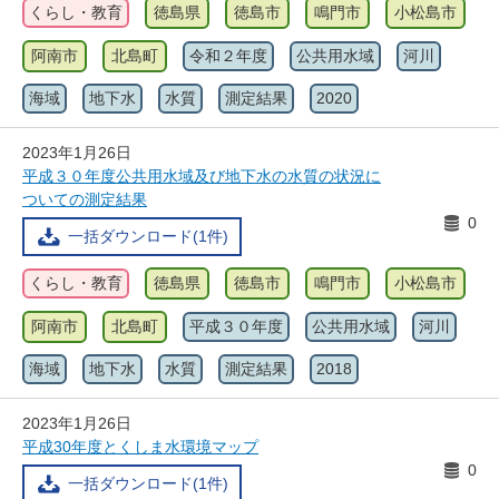
くらし・教育
徳島県
徳島市
鳴門市
小松島市
阿南市
北島町
令和２年度
公共用水域
河川
海域
地下水
水質
測定結果
2020
2023年1月26日
平成３０年度公共用水域及び地下水の水質の状況に
ついての測定結果
0
一括ダウンロード(1件)
くらし・教育
徳島県
徳島市
鳴門市
小松島市
阿南市
北島町
平成３０年度
公共用水域
河川
海域
地下水
水質
測定結果
2018
2023年1月26日
平成30年度とくしま水環境マップ
0
一括ダウンロード(1件)