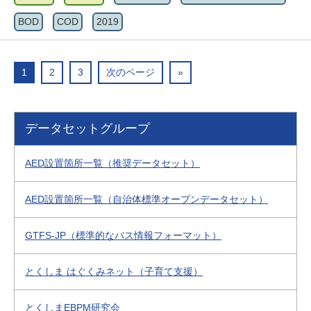
BOD
COD
2019
1
2
3
次のページ
»
データセットグループ
AED設置箇所一覧（推奨データセット）
AED設置箇所一覧（自治体標準オープンデータセット）
GTFS-JP（標準的なバス情報フォーマット）
とくしま はぐくみネット（子育て支援）
とくしまEBPM研究会