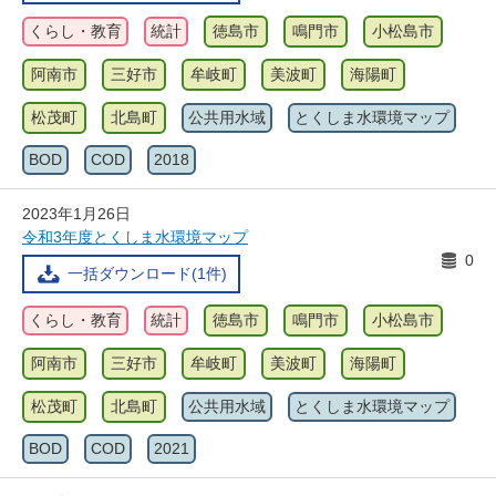
くらし・教育
統計
徳島市
鳴門市
小松島市
阿南市
三好市
牟岐町
美波町
海陽町
松茂町
北島町
公共用水域
とくしま水環境マップ
BOD
COD
2018
2023年1月26日
令和3年度とくしま水環境マップ
0
一括ダウンロード(1件)
くらし・教育
統計
徳島市
鳴門市
小松島市
阿南市
三好市
牟岐町
美波町
海陽町
松茂町
北島町
公共用水域
とくしま水環境マップ
BOD
COD
2021