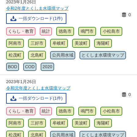
2023年1月26日
令和2年度とくしま水環境マップ
0
一括ダウンロード(1件)
くらし・教育
統計
徳島市
鳴門市
小松島市
阿南市
三好市
牟岐町
美波町
海陽町
松茂町
北島町
公共用水域
とくしま水環境マップ
BOD
COD
2020
2023年1月26日
令和元年度とくしま水環境マップ
0
一括ダウンロード(1件)
くらし・教育
統計
徳島市
鳴門市
小松島市
阿南市
三好市
牟岐町
美波町
海陽町
松茂町
北島町
公共用水域
とくしま水環境マップ