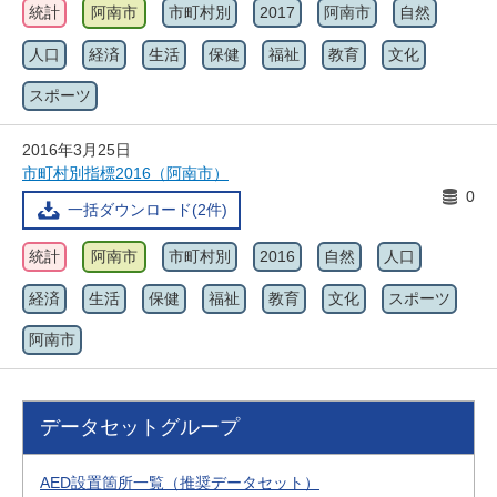
統計
阿南市
市町村別
2017
阿南市
自然
人口
経済
生活
保健
福祉
教育
文化
スポーツ
2016年3月25日
市町村別指標2016（阿南市）
0
一括ダウンロード(2件)
統計
阿南市
市町村別
2016
自然
人口
経済
生活
保健
福祉
教育
文化
スポーツ
阿南市
データセットグループ
AED設置箇所一覧（推奨データセット）