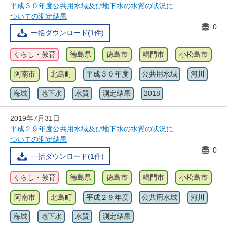
平成３０年度公共用水域及び地下水の水質の状況に
ついての測定結果
0
一括ダウンロード(1件)
くらし・教育
徳島県
徳島市
鳴門市
小松島市
阿南市
北島町
平成３０年度
公共用水域
河川
海域
地下水
水質
測定結果
2018
2019年7月31日
平成２９年度公共用水域及び地下水の水質の状況に
ついての測定結果
0
一括ダウンロード(1件)
くらし・教育
徳島県
徳島市
鳴門市
小松島市
阿南市
北島町
平成２９年度
公共用水域
河川
海域
地下水
水質
測定結果