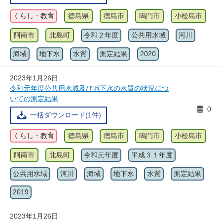
くらし・教育
徳島県
徳島市
鳴門市
小松島市
阿南市
北島町
令和２年度
公共用水域
河川
海域
地下水
水質
測定結果
2020
2023年1月26日
令和元年度公共用水域及び地下水の水質の状況につ
いての測定結果
0
一括ダウンロード(1件)
くらし・教育
徳島県
徳島市
鳴門市
小松島市
阿南市
北島町
令和元年度
平成３１年度
公共用水域
河川
海域
地下水
水質
測定結果
2019
2023年1月26日