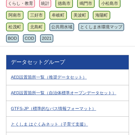
くらし・教育
統計
徳島市
鳴門市
小松島市
阿南市
三好市
牟岐町
美波町
海陽町
松茂町
北島町
公共用水域
とくしま水環境マップ
BOD
COD
2021
データセットグループ
AED設置箇所一覧（推奨データセット）
AED設置箇所一覧（自治体標準オープンデータセット）
GTFS-JP（標準的なバス情報フォーマット）
とくしま はぐくみネット（子育て支援）