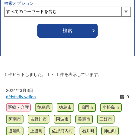
検索オプション
1
件ヒットしました。
1
～
1
件を表示しています。
2024年3月8日
dfdsfsdfv wdfea
0
医療・介護
徳島県
徳島市
鳴門市
小松島市
阿南市
吉野川市
阿波市
美馬市
三好市
勝浦町
上勝町
佐那河内村
石井町
神山町