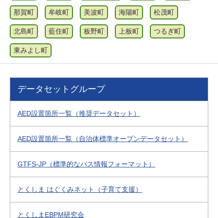
那賀町
牟岐町
美波町
海陽町
松茂町
北島町
藍住町
板野町
上板町
つるぎ町
東みよし町
データセットグループ
AED設置箇所一覧（推奨データセット）
AED設置箇所一覧（自治体標準オープンデータセット）
GTFS-JP（標準的なバス情報フォーマット）
とくしま はぐくみネット（子育て支援）
とくしまEBPM研究会