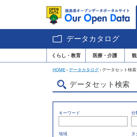
データカタログ
くらし・教育
医療・介護
観
HOME
›
データカタログ
›
データセット検索
データセット検索
キーワード
分
地域
タ