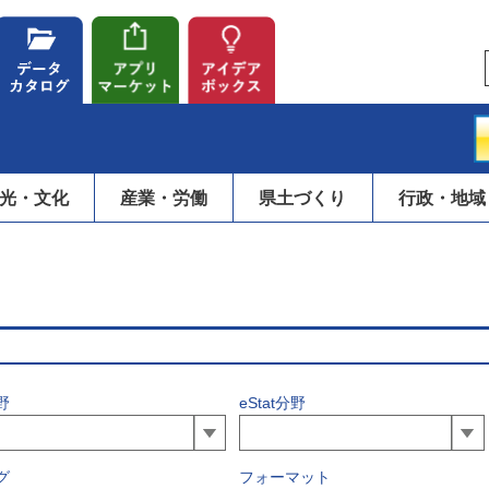
光・文化
産業・労働
県土づくり
行政・地域
野
eStat分野
グ
フォーマット