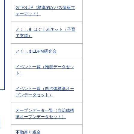
GTFS-JP（標準的なバス情報フ
ォーマット）
とくしま はぐくみネット（子育
て支援）
とくしまEBPM研究会
イベント一覧（推奨データセッ
ト）
イベント一覧（自治体標準オー
プンデータセット）
オープンデータ一覧（自治体標
準オープンデータセット）
不動産と税金