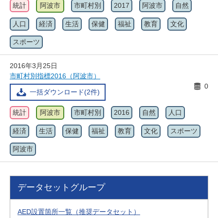
統計
阿波市
市町村別
2017
阿波市
自然
人口
経済
生活
保健
福祉
教育
文化
スポーツ
2016年3月25日
市町村別指標2016（阿波市）
0
一括ダウンロード(2件)
統計
阿波市
市町村別
2016
自然
人口
経済
生活
保健
福祉
教育
文化
スポーツ
阿波市
データセットグループ
AED設置箇所一覧（推奨データセット）