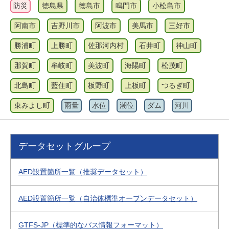
防災
徳島県
徳島市
鳴門市
小松島市
阿南市
吉野川市
阿波市
美馬市
三好市
勝浦町
上勝町
佐那河内村
石井町
神山町
那賀町
牟岐町
美波町
海陽町
松茂町
北島町
藍住町
板野町
上板町
つるぎ町
東みよし町
雨量
水位
潮位
ダム
河川
データセットグループ
AED設置箇所一覧（推奨データセット）
AED設置箇所一覧（自治体標準オープンデータセット）
GTFS-JP（標準的なバス情報フォーマット）