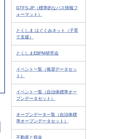
GTFS-JP（標準的なバス情報フ
ォーマット）
とくしま はぐくみネット（子育
て支援）
とくしまEBPM研究会
イベント一覧（推奨データセッ
ト）
イベント一覧（自治体標準オー
プンデータセット）
オープンデータ一覧（自治体標
準オープンデータセット）
不動産と税金