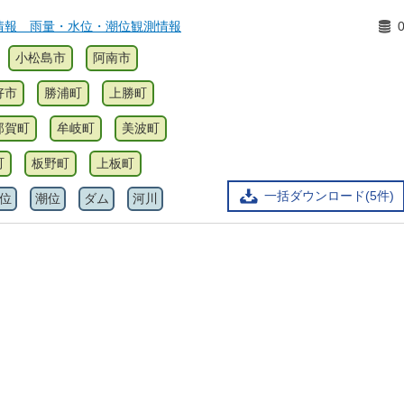
情報 雨量・水位・潮位観測情報
小松島市
阿南市
好市
勝浦町
上勝町
那賀町
牟岐町
美波町
町
板野町
上板町
一括ダウンロード(5件)
位
潮位
ダム
河川