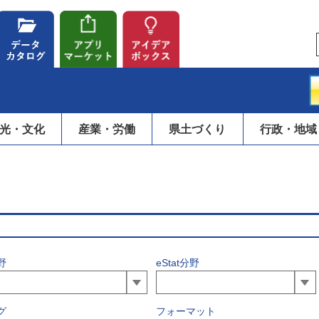
光・文化
産業・労働
県土づくり
行政・地域
野
eStat分野
グ
フォーマット