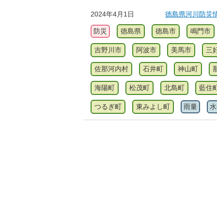
2024年4月1日
徳島県河川防災
防災
徳島県
徳島市
鳴門市
吉野川市
阿波市
美馬市
三
佐那河内村
石井町
神山町
海陽町
松茂町
北島町
藍住
つるぎ町
東みよし町
雨量
水