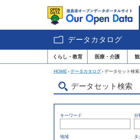
データカタログ
くらし・教育
医療・介護
観
HOME
›
データカタログ
›
データセット検索
データセット検索
キーワード
分
地域
タ