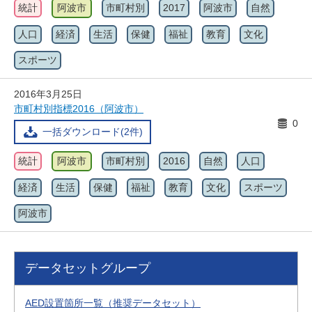
統計
阿波市
市町村別
2017
阿波市
自然
人口
経済
生活
保健
福祉
教育
文化
スポーツ
2016年3月25日
市町村別指標2016（阿波市）
0
一括ダウンロード(2件)
統計
阿波市
市町村別
2016
自然
人口
経済
生活
保健
福祉
教育
文化
スポーツ
阿波市
データセットグループ
AED設置箇所一覧（推奨データセット）