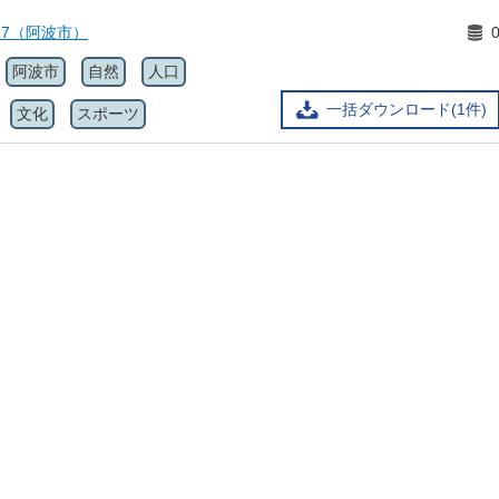
17（阿波市）
阿波市
自然
人口
一括ダウンロード(1件)
文化
スポーツ