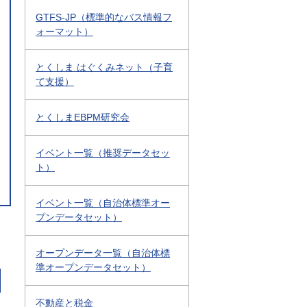
GTFS-JP（標準的なバス情報フ
ォーマット）
とくしま はぐくみネット（子育
て支援）
とくしまEBPM研究会
イベント一覧（推奨データセッ
ト）
イベント一覧（自治体標準オー
プンデータセット）
オープンデータ一覧（自治体標
準オープンデータセット）
不動産と税金