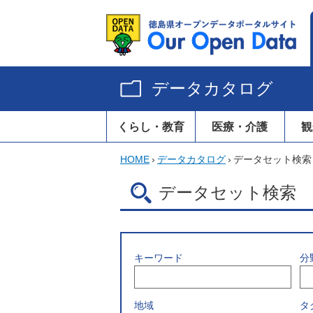
データカタログ
くらし・教育
医療・介護
観
HOME
›
データカタログ
›
データセット検索
データセット検索
キーワード
分
地域
タ