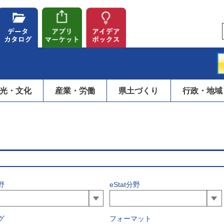
光・文化
産業・労働
県土づくり
行政・地域
野
eStat分野
グ
フォーマット