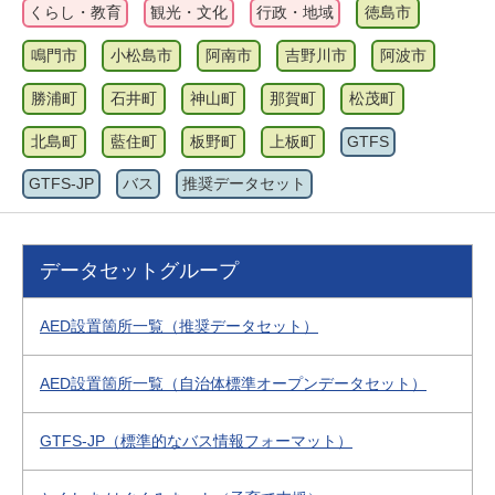
くらし・教育
観光・文化
行政・地域
徳島市
鳴門市
小松島市
阿南市
吉野川市
阿波市
勝浦町
石井町
神山町
那賀町
松茂町
北島町
藍住町
板野町
上板町
GTFS
GTFS-JP
バス
推奨データセット
データセットグループ
AED設置箇所一覧（推奨データセット）
AED設置箇所一覧（自治体標準オープンデータセット）
GTFS-JP（標準的なバス情報フォーマット）