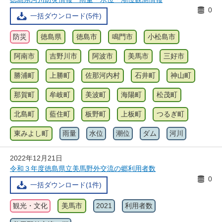
0
一括ダウンロード(5件)
防災
徳島県
徳島市
鳴門市
小松島市
阿南市
吉野川市
阿波市
美馬市
三好市
勝浦町
上勝町
佐那河内村
石井町
神山町
那賀町
牟岐町
美波町
海陽町
松茂町
北島町
藍住町
板野町
上板町
つるぎ町
東みよし町
雨量
水位
潮位
ダム
河川
2022年12月21日
令和３年度徳島県立美馬野外交流の郷利用者数
0
一括ダウンロード(1件)
観光・文化
美馬市
2021
利用者数