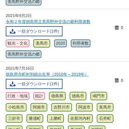
美馬野外交流の郷
2021年9月2日
令和２年度徳島県立美馬野外交流の郷利用者数
0
一括ダウンロード(1件)
観光・文化
美馬市
2020
利用者数
美馬野外交流の郷
2021年7月16日
徳島県市町村別総出生率（2010年～2019年）
0
一括ダウンロード(1件)
行政・地域
統計
徳島県
徳島市
鳴門市
小松島市
阿南市
吉野川市
阿波市
美馬市
三好市
勝浦町
上勝町
佐那河内村
石井町