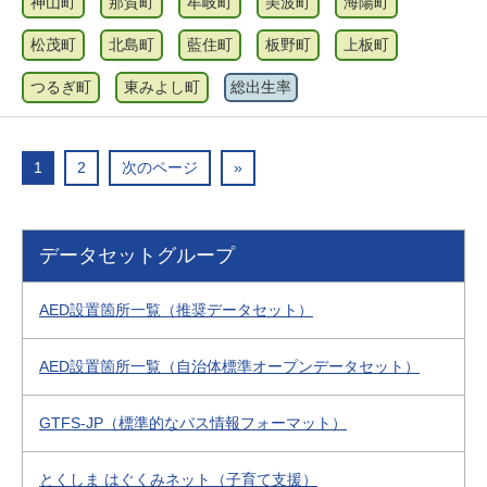
神山町
那賀町
牟岐町
美波町
海陽町
松茂町
北島町
藍住町
板野町
上板町
つるぎ町
東みよし町
総出生率
1
2
次のページ
»
データセットグループ
AED設置箇所一覧（推奨データセット）
AED設置箇所一覧（自治体標準オープンデータセット）
GTFS-JP（標準的なバス情報フォーマット）
とくしま はぐくみネット（子育て支援）