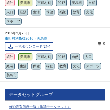
統計
美馬市
市町村別
2017
美馬市
自然
人口
経済
生活
保健
福祉
教育
文化
スポーツ
2016年3月25日
市町村別指標2016（美馬市）
0
一括ダウンロード(2件)
統計
美馬市
市町村別
2016
自然
人口
経済
生活
保健
福祉
教育
文化
スポーツ
美馬市
データセットグループ
AED設置箇所一覧（推奨データセット）