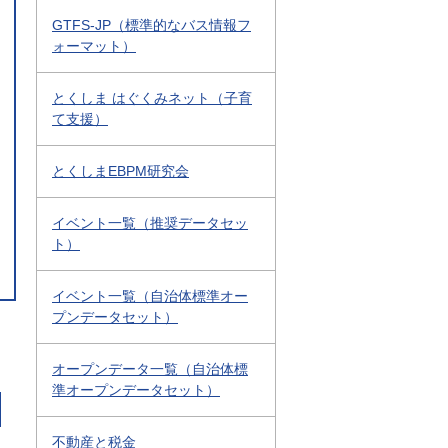
GTFS-JP（標準的なバス情報フ
ォーマット）
とくしま はぐくみネット（子育
て支援）
とくしまEBPM研究会
イベント一覧（推奨データセッ
ト）
イベント一覧（自治体標準オー
プンデータセット）
オープンデータ一覧（自治体標
準オープンデータセット）
不動産と税金