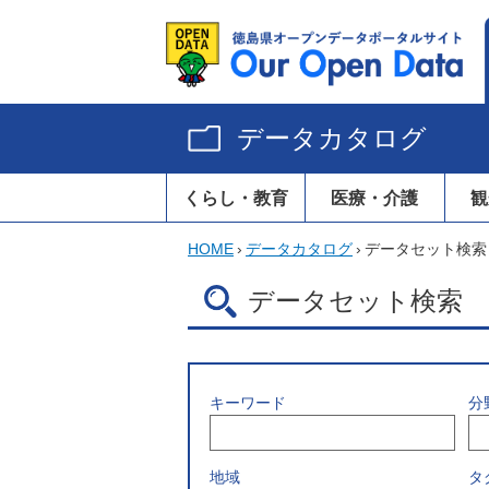
データカタログ
くらし・教育
医療・介護
観
HOME
›
データカタログ
›
データセット検索
データセット検索
キーワード
分
地域
タ