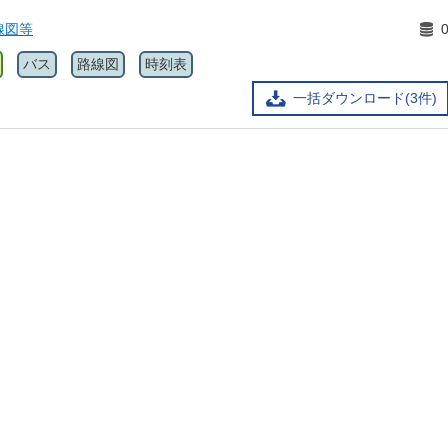
線図等
バス
路線図
時刻表
一括ダウンロード(3件)