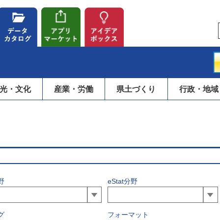
光・文化
産業・労働
県土づくり
行政・地域
野
eStat分野
グ
フォーマット