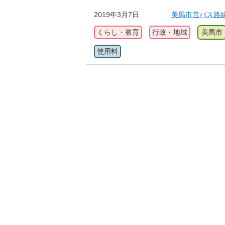
2019年3月7日
美馬市営バス路
くらし・教育
行政・地域
美馬市
使用料