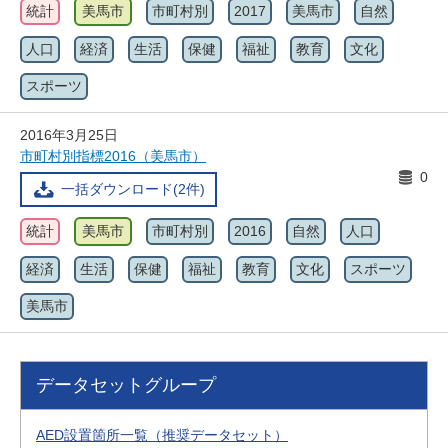
統計
美馬市
市町村別
2017
美馬市
自然
人口
経済
生活
保健
福祉
教育
文化
スポーツ
2016年3月25日
市町村別指標2016（美馬市）
0
一括ダウンロード(2件)
統計
美馬市
市町村別
2016
自然
人口
経済
生活
保健
福祉
教育
文化
スポーツ
美馬市
データセットグループ
AED設置箇所一覧（推奨データセット）