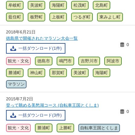
牟岐町
美波町
海陽町
松茂町
北島町
藍住町
板野町
上板町
つるぎ町
東みよし町
2018年6月21日
徳島県で開催されたマラソン大会一覧
0
一括ダウンロード(1件)
観光・文化
徳島市
鳴門市
吉野川市
阿波市
勝浦町
神山町
那賀町
美波町
海陽町
マラソン
2015年7月2日
登って眺める美愁湖コース (自転車王国とくしま)
0
一括ダウンロード(3件)
観光・文化
勝浦町
上勝町
自転車王国とくしま