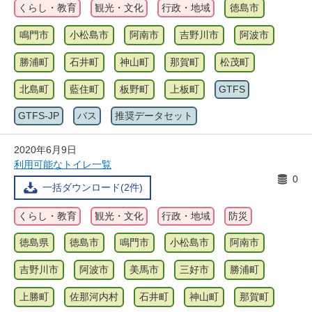
くらし・教育
観光・文化
行政・地域
徳島市
鳴門市
小松島市
阿南市
吉野川市
阿波市
勝浦町
石井町
神山町
那賀町
松茂町
北島町
藍住町
板野町
上板町
GTFS
GTFS-JP
バス
推奨データセット
2020年6月9日
利用可能なトイレ一覧
0
一括ダウンロード(2件)
くらし・教育
観光・文化
行政・地域
防災
徳島県
徳島市
鳴門市
小松島市
阿南市
吉野川市
阿波市
美馬市
三好市
勝浦町
上勝町
佐那河内村
石井町
神山町
那賀町