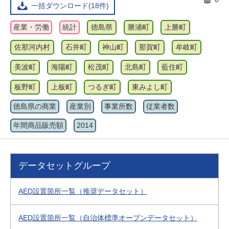
一括ダウンロード(18件)
産業・労働
統計
徳島県
勝浦町
上勝町
佐那河内村
石井町
神山町
那賀町
牟岐町
美波町
海陽町
松茂町
北島町
藍住町
板野町
上板町
つるぎ町
東みよし町
徳島県の商業
産業別
事業所数
従業者数
年間商品販売額
2014
データセットグループ
AED設置箇所一覧（推奨データセット）
AED設置箇所一覧（自治体標準オープンデータセット）