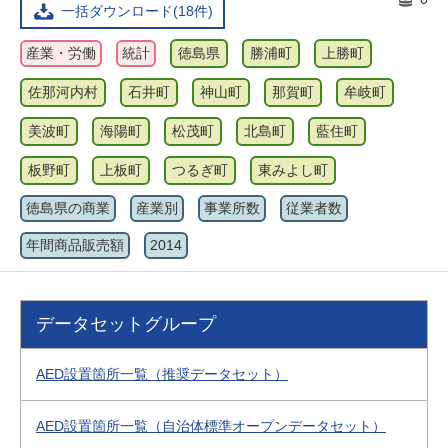
一括ダウンロード(18件)
産業・労働
統計
徳島県
勝浦町
上勝町
佐那河内村
石井町
神山町
那賀町
牟岐町
美波町
海陽町
松茂町
北島町
藍住町
板野町
上板町
つるぎ町
東みよし町
徳島県の商業
産業別
事業所数
従業者数
年間商品販売額
2014
データセットグループ
AED設置箇所一覧（推奨データセット）
AED設置箇所一覧（自治体標準オープンデータセット）