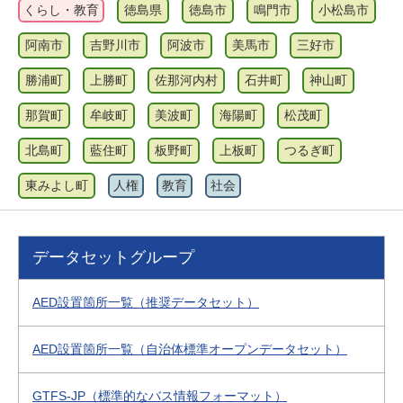
くらし・教育
徳島県
徳島市
鳴門市
小松島市
阿南市
吉野川市
阿波市
美馬市
三好市
勝浦町
上勝町
佐那河内村
石井町
神山町
那賀町
牟岐町
美波町
海陽町
松茂町
北島町
藍住町
板野町
上板町
つるぎ町
東みよし町
人権
教育
社会
データセットグループ
AED設置箇所一覧（推奨データセット）
AED設置箇所一覧（自治体標準オープンデータセット）
GTFS-JP（標準的なバス情報フォーマット）