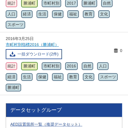
統計
勝浦町
市町村別
2017
勝浦町
自然
人口
経済
生活
保健
福祉
教育
文化
スポーツ
2016年3月25日
市町村別指標2016（勝浦町）
0
一括ダウンロード(2件)
統計
勝浦町
市町村別
2016
自然
人口
経済
生活
保健
福祉
教育
文化
スポーツ
勝浦町
データセットグループ
AED設置箇所一覧（推奨データセット）