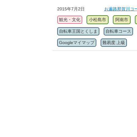
2015年7月2日
お遍路那賀川コー
観光・文化
小松島市
阿南市
自転車王国とくしま
自転車コース
Googleマイマップ
難易度:上級