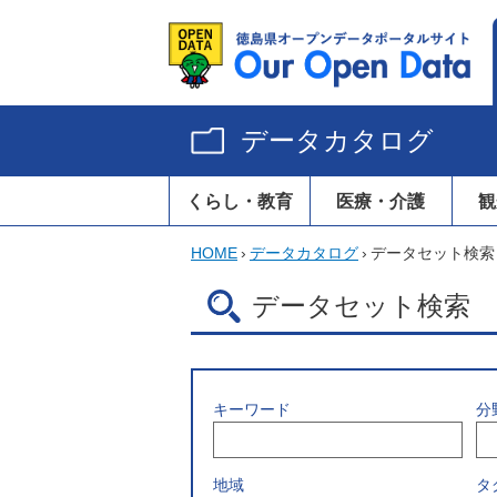
データカタログ
くらし・教育
医療・介護
観
HOME
›
データカタログ
›
データセット検索
データセット検索
キーワード
分
地域
タ