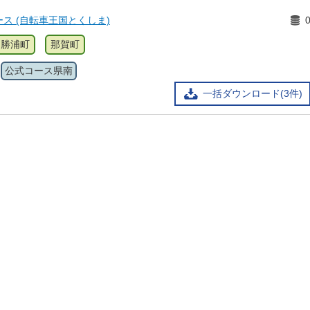
ス (自転車王国とくしま)
勝浦町
那賀町
公式コース県南
一括ダウンロード(3件)