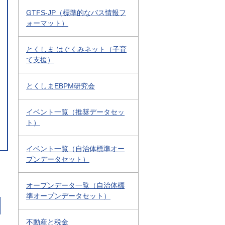
GTFS-JP（標準的なバス情報フ
ォーマット）
とくしま はぐくみネット（子育
て支援）
とくしまEBPM研究会
イベント一覧（推奨データセッ
ト）
イベント一覧（自治体標準オー
プンデータセット）
オープンデータ一覧（自治体標
準オープンデータセット）
不動産と税金