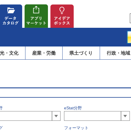
光・文化
産業・労働
県土づくり
行政・地域
野
eStat分野
グ
フォーマット