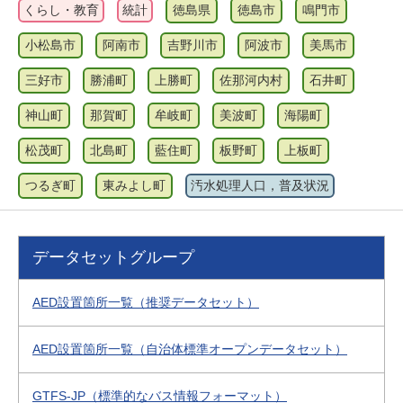
くらし・教育
統計
徳島県
徳島市
鳴門市
小松島市
阿南市
吉野川市
阿波市
美馬市
三好市
勝浦町
上勝町
佐那河内村
石井町
神山町
那賀町
牟岐町
美波町
海陽町
松茂町
北島町
藍住町
板野町
上板町
つるぎ町
東みよし町
汚水処理人口，普及状況
データセットグループ
AED設置箇所一覧（推奨データセット）
AED設置箇所一覧（自治体標準オープンデータセット）
GTFS-JP（標準的なバス情報フォーマット）