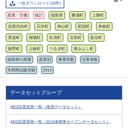
一括ダウンロード(18件)
産業・労働
統計
徳島県
勝浦町
上勝町
佐那河内村
石井町
神山町
那賀町
牟岐町
美波町
海陽町
松茂町
北島町
藍住町
板野町
上板町
つるぎ町
東みよし町
徳島県の商業
産業別
事業所数
従業者数
年間商品販売額
2014
データセットグループ
AED設置箇所一覧（推奨データセット）
AED設置箇所一覧（自治体標準オープンデータセット）