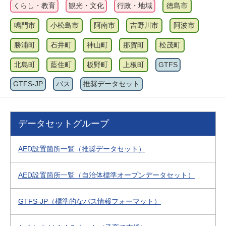
くらし・教育
観光・文化
行政・地域
徳島市
鳴門市
小松島市
阿南市
吉野川市
阿波市
勝浦町
石井町
神山町
那賀町
松茂町
北島町
藍住町
板野町
上板町
GTFS
GTFS-JP
バス
推奨データセット
データセットグループ
AED設置箇所一覧（推奨データセット）
AED設置箇所一覧（自治体標準オープンデータセット）
GTFS-JP（標準的なバス情報フォーマット）