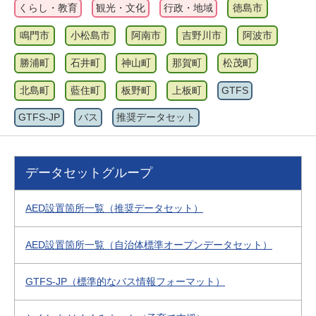
くらし・教育
観光・文化
行政・地域
徳島市
鳴門市
小松島市
阿南市
吉野川市
阿波市
勝浦町
石井町
神山町
那賀町
松茂町
北島町
藍住町
板野町
上板町
GTFS
GTFS-JP
バス
推奨データセット
データセットグループ
AED設置箇所一覧（推奨データセット）
AED設置箇所一覧（自治体標準オープンデータセット）
GTFS-JP（標準的なバス情報フォーマット）