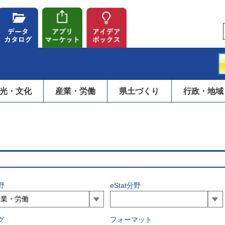
光・文化
産業・労働
県土づくり
行政・地域
野
eStat分野
グ
フォーマット