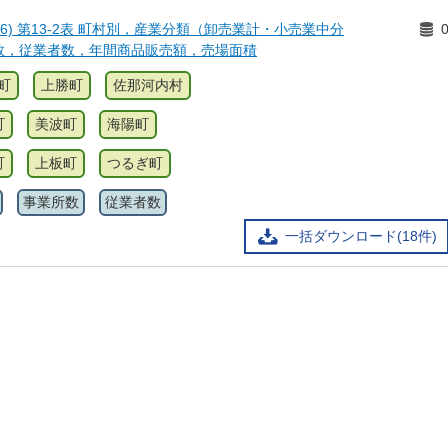
6) 第13-2表 町村別，産業分類（卸売業計・小売業中分
数，従業者数，年間商品販売額，売場面積
町
上勝町
佐那河内村
町
美波町
海陽町
町
上板町
つるぎ町
事業所数
従業者数
一括ダウンロード(18件)