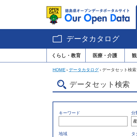
データカタログ
くらし・教育
医療・介護
観
HOME
›
データカタログ
›
データセット検索
データセット検索
キーワード
分
地域
タ