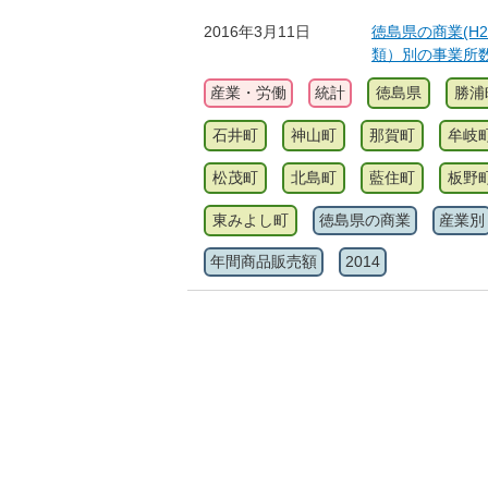
2016年3月11日
徳島県の商業(H2
類）別の事業所
産業・労働
統計
徳島県
勝浦
石井町
神山町
那賀町
牟岐
松茂町
北島町
藍住町
板野
東みよし町
徳島県の商業
産業別
年間商品販売額
2014