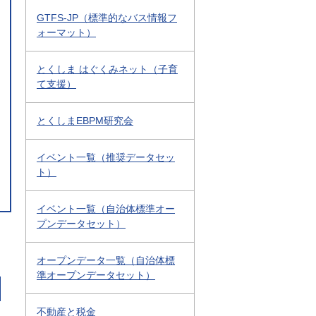
GTFS-JP（標準的なバス情報フ
ォーマット）
とくしま はぐくみネット（子育
て支援）
とくしまEBPM研究会
イベント一覧（推奨データセッ
ト）
イベント一覧（自治体標準オー
プンデータセット）
オープンデータ一覧（自治体標
準オープンデータセット）
不動産と税金