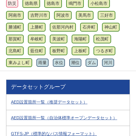
防災
徳島県
徳島市
鳴門市
小松島市
阿南市
吉野川市
阿波市
美馬市
三好市
勝浦町
上勝町
佐那河内村
石井町
神山町
那賀町
牟岐町
美波町
海陽町
松茂町
北島町
藍住町
板野町
上板町
つるぎ町
東みよし町
雨量
水位
潮位
ダム
河川
データセットグループ
AED設置箇所一覧（推奨データセット）
AED設置箇所一覧（自治体標準オープンデータセット）
GTFS-JP（標準的なバス情報フォーマット）