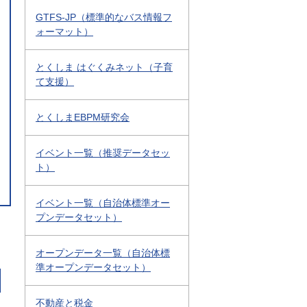
GTFS-JP（標準的なバス情報フ
ォーマット）
とくしま はぐくみネット（子育
て支援）
とくしまEBPM研究会
イベント一覧（推奨データセッ
ト）
イベント一覧（自治体標準オー
プンデータセット）
オープンデータ一覧（自治体標
準オープンデータセット）
不動産と税金