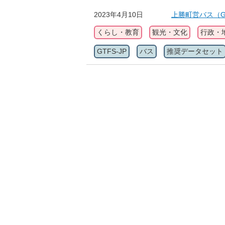
2023年4月10日
上勝町営バス（GT
くらし・教育
観光・文化
行政・
GTFS-JP
バス
推奨データセット