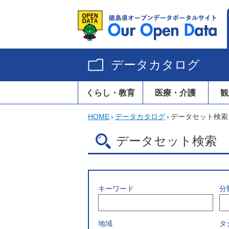
データカタログ
くらし・教育
医療・介護
観
HOME
›
データカタログ
›
データセット検索
データセット検索
キーワード
分
地域
タ