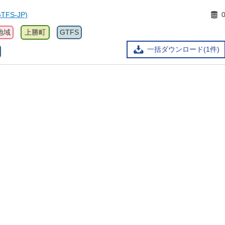
FS-JP)
地域
上勝町
GTFS
一括ダウンロード(1件)