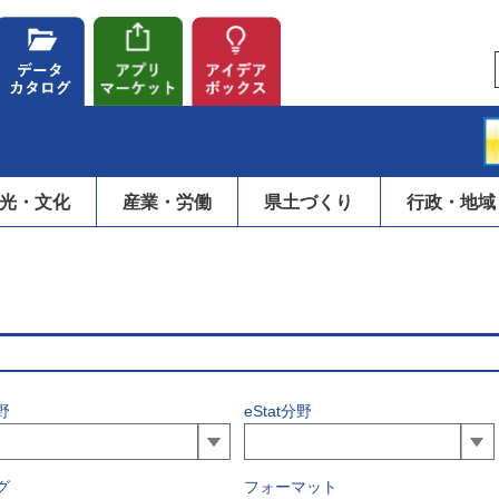
光・文化
産業・労働
県土づくり
行政・地域
野
eStat分野
グ
フォーマット