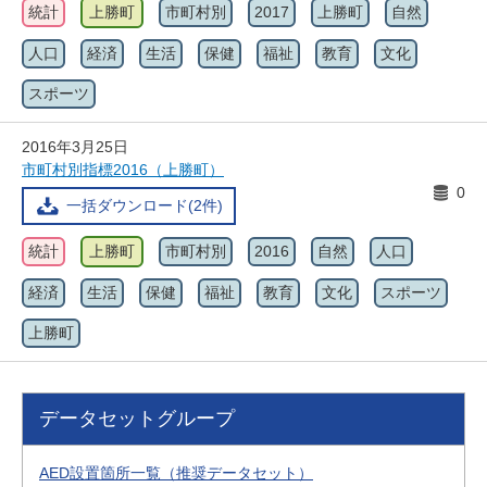
統計
上勝町
市町村別
2017
上勝町
自然
人口
経済
生活
保健
福祉
教育
文化
スポーツ
2016年3月25日
市町村別指標2016（上勝町）
0
一括ダウンロード(2件)
統計
上勝町
市町村別
2016
自然
人口
経済
生活
保健
福祉
教育
文化
スポーツ
上勝町
データセットグループ
AED設置箇所一覧（推奨データセット）