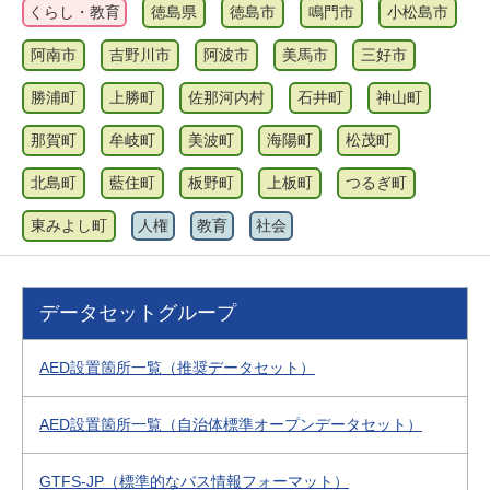
くらし・教育
徳島県
徳島市
鳴門市
小松島市
阿南市
吉野川市
阿波市
美馬市
三好市
勝浦町
上勝町
佐那河内村
石井町
神山町
那賀町
牟岐町
美波町
海陽町
松茂町
北島町
藍住町
板野町
上板町
つるぎ町
東みよし町
人権
教育
社会
データセットグループ
AED設置箇所一覧（推奨データセット）
AED設置箇所一覧（自治体標準オープンデータセット）
GTFS-JP（標準的なバス情報フォーマット）