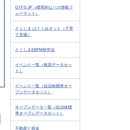
GTFS-JP（標準的なバス情報フ
ォーマット）
とくしま はぐくみネット（子育
て支援）
とくしまEBPM研究会
イベント一覧（推奨データセッ
ト）
イベント一覧（自治体標準オー
プンデータセット）
オープンデータ一覧（自治体標
準オープンデータセット）
不動産と税金