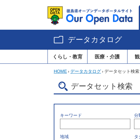
データカタログ
くらし・教育
医療・介護
観
HOME
›
データカタログ
›
データセット検索
データセット検索
キーワード
分
地域
タ