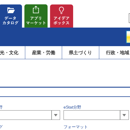
光・文化
産業・労働
県土づくり
行政・地域
野
eStat分野
グ
フォーマット